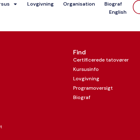
rsus
Lovgivning
Organisation
Biograf
n
English
Find
Certificerede tatovører
Kursusinfo
Lovgivning
Programoversigt
Biograf
t