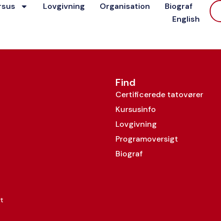
rsus
Lovgivning
Organisation
Biograf
e Lautrup
English
Find
Certificerede tatovører
Kursusinfo
Lovgivning
Programoversigt
Biograf
t