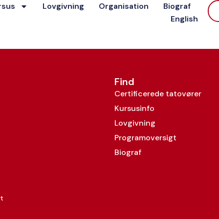
rsus
Lovgivning
Organisation
Biograf
vath Pedersen
English
Find
Certificerede tatovører
Kursusinfo
Lovgivning
Programoversigt
Biograf
t